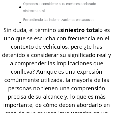
Opciones a considerar si tu coche es declarado
siniestro total
Entendiendo las indemnizaciones en casos de
siniestro total
Sin duda, el término «
siniestro total
» es
uno que se escucha con frecuencia en el
contexto de vehículos, pero ¿te has
detenido a considerar su significado real y
a comprender las implicaciones que
conlleva? Aunque es una expresión
comúnmente utilizada, la mayoría de las
personas no tienen una comprensión
precisa de su alcance y, lo que es más
importante, de cómo deben abordarlo en
caso de que se vean involucrados en un