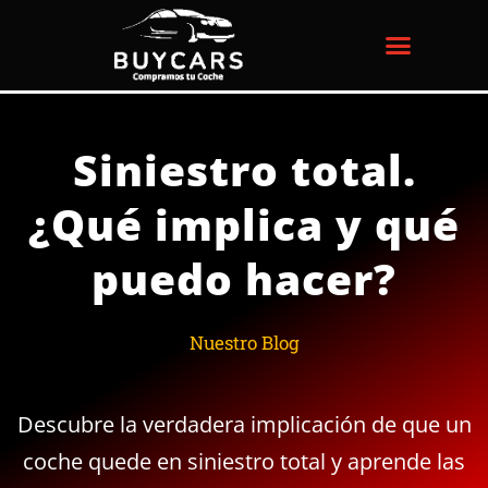
Ir
al
contenido
Siniestro total.
¿Qué implica y qué
puedo hacer?
Nuestro Blog
Descubre la verdadera implicación de que un
coche quede en siniestro total y aprende las