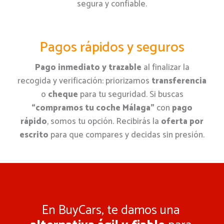
segura y confiable.
Pagos rápidos y seguros
Pago inmediato y trazable
al finalizar la
recogida y verificación: priorizamos
transferencia
o
cheque
para tu seguridad. Si buscas
“compramos tu coche Málaga”
con
pago
rápido
, somos tu opción. Recibirás la
oferta por
escrito
para que compares y decidas sin presión.
En BuyCars, te damos una