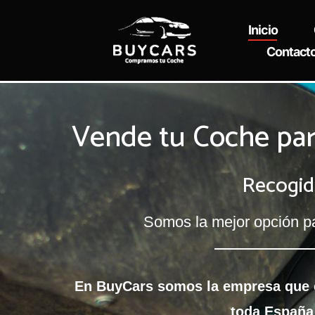
Ir
al
Inicio
contenido
Contact
Vende tu Coche par
Recogid
Somos la mejor opción pa
En BuyCars somos la empresa que c
toda España