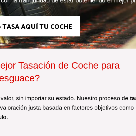
con la tranquilidad de estar obteniendo el mejor pr
TASA AQUÍ TU COCHE
jor Tasación de Coche para
esguace?
alor, sin importar su estado. Nuestro proceso de
ta
valoración justa basada en factores objetivos como 
ulo.