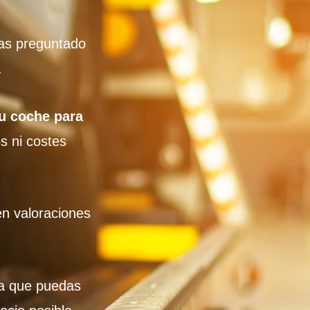
has preguntado
.
u coche para
s ni costes
n valoraciones
ra que puedas