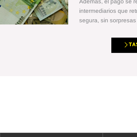
Además, el pago se re
intermediarios que ret
segura, sin sorpresa
TA
En
Buy Cars
, encontrarás
final de su vida útil, gara