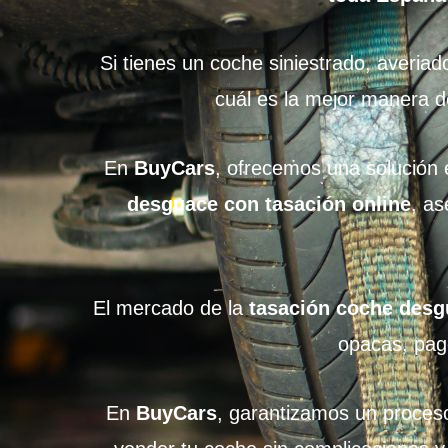
Si tienes un coche siniestrado, averi
cuál es la mejor manera d
En
BuyCars
, ofrecemos una solución 
desguace con tasación online
, as
El mercado de la
tasación coche des
opacas, pag
En
BuyCars
, garantizamos un proce