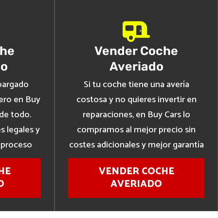
che
Vender Coche
o
Averiado
bargado
Si tu coche tiene una avería
ero en Buy
costosa y no quieres invertir en
de todo.
reparaciones, en Buy Cars lo
s legales y
compramos al mejor precio sin
 proceso
costes adicionales y mejor garantía
HE
VENDER COCHE
O
AVERIADO