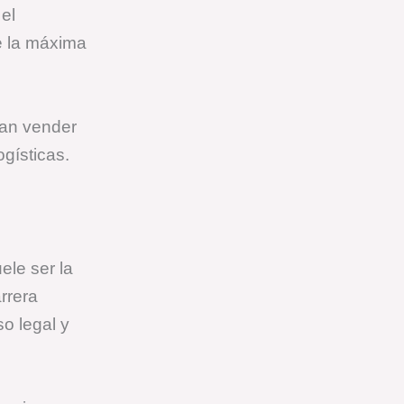
el
e la máxima
ean vender
ogísticas.
le ser la
rrera
o legal y