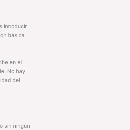
 introducir
ión básica
che en el
le. No hay
lidad del
o sin ningún