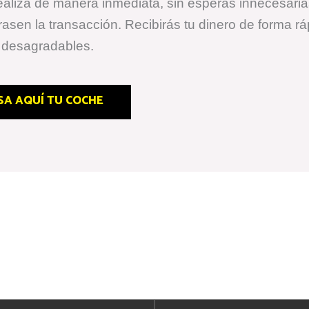
aliza de manera inmediata, sin esperas innecesaria
rasen la transacción. Recibirás tu dinero de forma rá
s desagradables.
SA AQUÍ TU COCHE
Nuestros Servicios
 un servicio especializado en la compra de vehículo
ntizando
tasaciones justas, recogida gratuita y pag