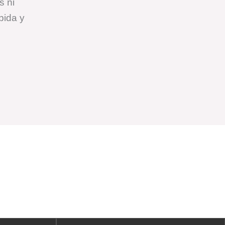
s ni
pida y
s que han llegado al
o inmediato
.