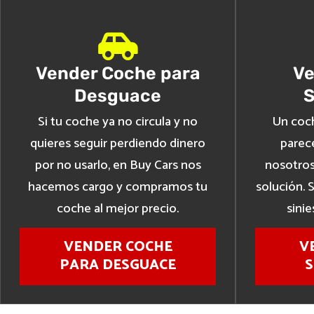
Vender Coche para
Ve
Desguace
S
Si tu coche ya no circula y no
Un coc
quieres seguir perdiendo dinero
parec
por no usarlo, en Buy Cars nos
nosotros
hacemos cargo y compramos tu
solución. 
coche al mejor precio.
sini
VENDER COCHE
V
PARA DESGUACE
S