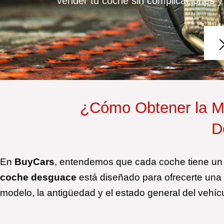
vender tu coche sin complicaciones y 
¿Cómo Obtener la Me
D
En
BuyCars
, entendemos que cada coche tiene un v
coche desguace
está diseñado para ofrecerte una 
modelo, la antigüedad y el estado general del vehíc