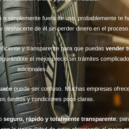
ado o simplemente fuera de uso, probablemente te 
e deshacerte de él sin perder dinero en el proceso
eficiente y transparente para que puedas
vender t
egurándote el mejor precio sin trámites complicado
adicionales.
guace
puede ser confuso. Muchas empresas ofrece
os tardíos y condiciones poco claras.
so
seguro, rápido y totalmente transparente
, pa