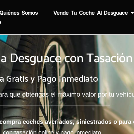
Quiénes Somos
Vende Tu Coche Al Desguace
o
a Desguace con Tasación
a Gratis y Pago Inmediato
ra que obtengas el máximo valor por tu vehíc
ompra coches averiados, siniestrados o para
, con tasación online y pago inmediato.