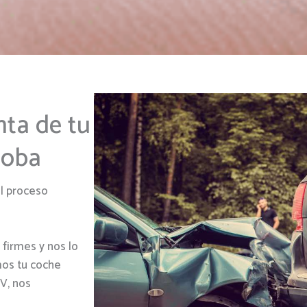
nta de tu
doba
l proceso
firmes y nos lo
mos tu coche
TV, nos