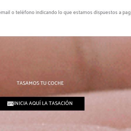
 email o teléfono indicando lo que estamos dispuestos a paga
TASAMOS TU COCHE
INICIA AQUÍ LA TASACIÓN