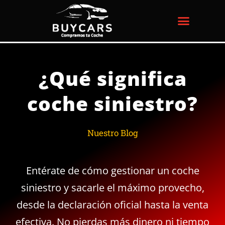
Ir
al
contenido
¿Qué significa
coche siniestro?
Nuestro Blog
Entérate de cómo gestionar un coche
siniestro y sacarle el máximo provecho,
desde la declaración oficial hasta la venta
efectiva. No pierdas más dinero ni tiempo