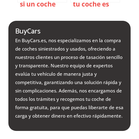
si un coche
tu coche es
tiene cargas
declarado
online?
siniestro total
BuyCars
Consulta
sin tener la
gratis
culpa?
En BuyCars.es, nos especializamos en la compra
de coches siniestrados y usados, ofreciendo a
nuestros clientes un proceso de tasación sencillo
y transparente. Nuestro equipo de expertos
evalúa tu vehículo de manera justa y
competitiva, garantizando una solución rápida y
sin complicaciones. Además, nos encargamos de
todos los trámites y recogemos tu coche de
forma gratuita, para que puedas liberarte de esa
carga y obtener dinero en efectivo rápidamente.