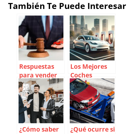
También Te Puede Interesar
Respuestas
Los Mejores
para vender
Coches
tu coche
Eléctricos del
Embargado
2024:
¡Descubre las
Novedades y
Tendencias!
¿Cómo saber
¿Qué ocurre si